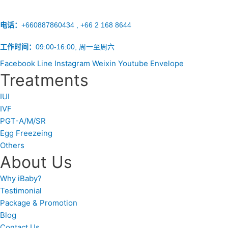
电话：
+660887860434 , +66 2 168 8644
工作时间：
09:00-16:00, 周一至周六
Facebook
Line
Instagram
Weixin
Youtube
Envelope
Treatments
IUI
IVF
PGT-A/M/SR
Egg Freezeing
Others
About Us
Why iBaby?
Testimonial
Package & Promotion
Blog
Contact Us