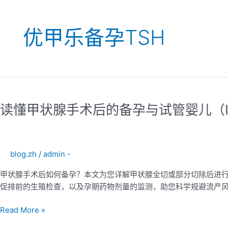
优甲乐备孕TSH
读
懂
读懂甲状腺手术后的备孕与试管婴儿（I
甲
状
腺
手
blog.zh
/
admin -
术
后
甲状腺手术后如何备孕？本文为您详解甲状腺全切或部分切除后进行试
的
促排前的生殖检查，以及孕期药物剂量的监测，助您科学规避流产
备
孕
Read More »
与