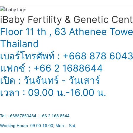
试
管
婴
iBaby Fertility & Genetic Center
儿
Floor 11 th , 63 Athenee Tow
（IVF）
准
Thailand
备
指
เบอร์โทรศัพท์ : +668 878 604
南
แฟกซ์ : +66 2 1688644
เปิด : วันจันทร์ - วันเสาร์
เวลา : 09.00 น.-16.00 น.
Tel:
+66887860434 , +66 2 168 8644
Working Hours:
09:00-16:00
, Mon. - Sat.