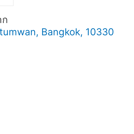
าก
 Patumwan, Bangkok, 10330