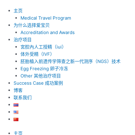
跳
至
主页
内
Medical Travel Program
容
为什么选择爱宝贝
Accreditation and Awards
治疗项目
宮腔內人工授精（iui）
体外受精（IVF）
胚胎植入前遗传学筛查之新一代测序（NGS）技术
Egg Freezing 卵子冷冻
Other 其他治疗项目
Success Case 成功案例
博客
联系我们
主页