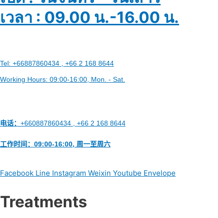
เวลา : 09.00 น.-16.00 น.
Tel:
+66887860434 , +66 2 168 8644
Working Hours:
09:00-16:00
, Mon. - Sat.
电话：
+660887860434 , +66 2 168 8644
工作时间：
09:00-16:00, 周一至周六
Facebook
Line
Instagram
Weixin
Youtube
Envelope
Treatments