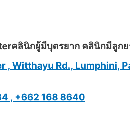
​ คลินิกผู้มีบุตรยาก คลินิกมีลูก
wer , Witthayu Rd., Lumphini
434 , +662 168 8640