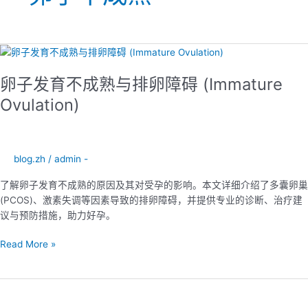
卵
子
卵子发育不成熟与排卵障碍 (Immature
发
育
Ovulation)
不
成
熟
与
blog.zh
/
admin -
排
了解卵子发育不成熟的原因及其对受孕的影响。本文详细介绍了多囊卵巢
卵
(PCOS)、激素失调等因素导致的排卵障碍，并提供专业的诊断、治疗建
障
议与预防措施，助力好孕。
碍
(Immature
Read More »
Ovulation)