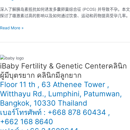
巢
深入了解胰岛素抵抗如何诱发多囊卵巢综合征 (PCOS) 并导致不孕。本文
综
探讨了雄激素过高的影响以及如何通过饮食、运动和药物提高受孕几率。
合
征
Read More »
(PCOS)
与
不
孕
症
iBaby Fertility & Genetic Center​ คลินิก
ผู้มีบุตรยาก คลินิกมีลูกยาก
Floor 11 th , 63 Athenee Tower ,
Witthayu Rd., Lumphini, Patumwan,
Bangkok, 10330 Thailand
เบอร์โทรศัพท์ : +668 878 60434 ,
+662 168 8640