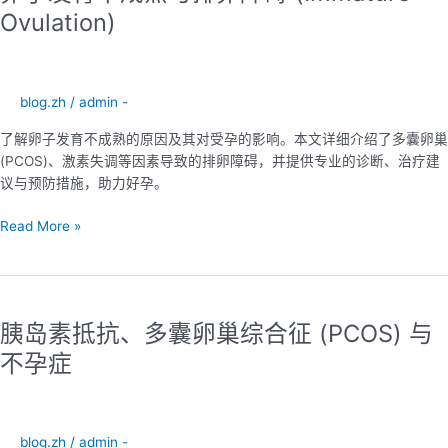
育
Ovulation)
不
成
熟
与
blog.zh
/
admin -
排
了解卵子发育不成熟的原因及其对受孕的影响。本文详细介绍了多囊卵巢
卵
(PCOS)、激素失调等因素导致的排卵障碍，并提供专业的诊断、治疗建
障
议与预防措施，助力好孕。
碍
(Immature
Read More »
Ovulation)
胰
岛
胰岛素抵抗、多囊卵巢综合征 (PCOS) 与
素
抵
不孕症
抗、
多
囊
卵
blog.zh
/
admin -