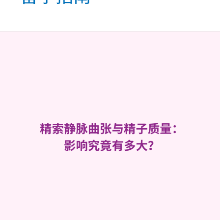
精
索
静
脉
曲
张
与
精
子
质
量：
影
响
究
竟
有
多
大？