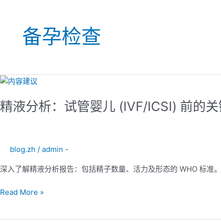
备孕检查
精
液
精液分析：试管婴儿 (IVF/ICSI) 前
分
析：
试
管
blog.zh
/
admin -
婴
儿
深入了解精液分析报告：包括精子数量、活力及形态的 WHO 标
(IVF/ICSI)
前
Read More »
的
关