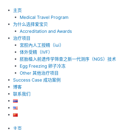
跳
至
主页
内
Medical Travel Program
容
为什么选择爱宝贝
Accreditation and Awards
治疗项目
宮腔內人工授精（iui）
体外受精（IVF）
胚胎植入前遗传学筛查之新一代测序（NGS）技术
Egg Freezing 卵子冷冻
Other 其他治疗项目
Success Case 成功案例
博客
联系我们
主页