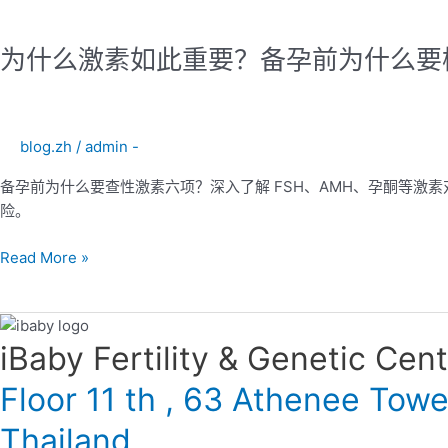
键
为
指
什
标
为什么激素如此重要？备孕前为什么要
么
与
激
洞
素
察
如
blog.zh
/
admin -
此
重
备孕前为什么要查性激素六项？深入了解 FSH、AMH、孕酮等激
要？
险。
备
孕
Read More »
前
为
什
么
iBaby Fertility & Genetic Center
要
Floor 11 th , 63 Athenee Tow
检
查
Thailand
激