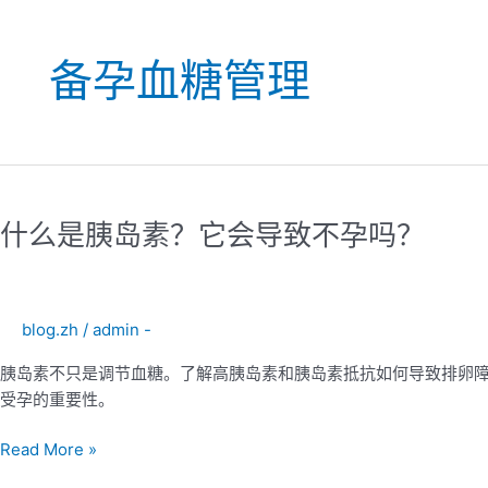
备孕血糖管理
什
么
什么是胰岛素？它会导致不孕吗？
是
胰
岛
素？
blog.zh
/
admin -
它
会
胰岛素不只是调节血糖。了解高胰岛素和胰岛素抵抗如何导致排卵障碍
导
受孕的重要性。
致
不
Read More »
孕