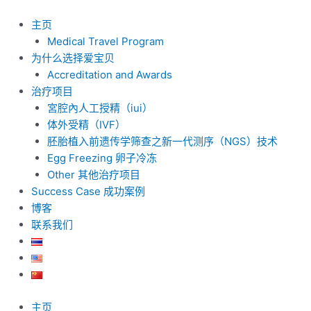
跳
至
主页
内
Medical Travel Program
容
为什么选择爱宝贝
Accreditation and Awards
治疗项目
宮腔內人工授精（iui）
体外受精（IVF）
胚胎植入前遗传学筛查之新一代测序（NGS）技术
Egg Freezing 卵子冷冻
Other 其他治疗项目
Success Case 成功案例
博客
联系我们
主页