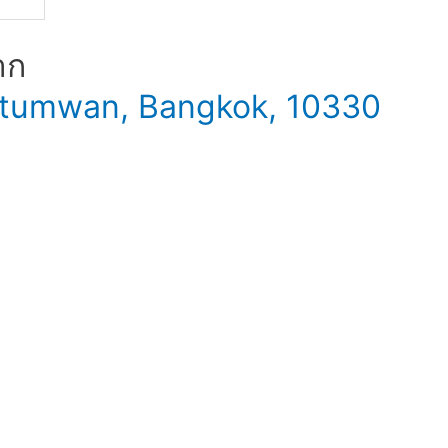
าก
 Patumwan, Bangkok, 10330