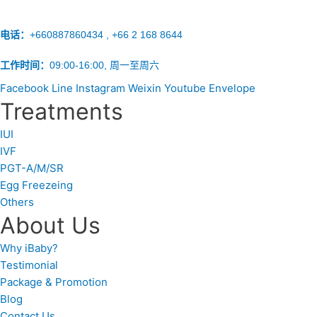
电话：
+660887860434 , +66 2 168 8644
工作时间：
09:00-16:00, 周一至周六
Facebook
Line
Instagram
Weixin
Youtube
Envelope
Treatments
IUI
IVF
PGT-A/M/SR
Egg Freezeing
Others
About Us
Why iBaby?
Testimonial
Package & Promotion
Blog
Contact Us