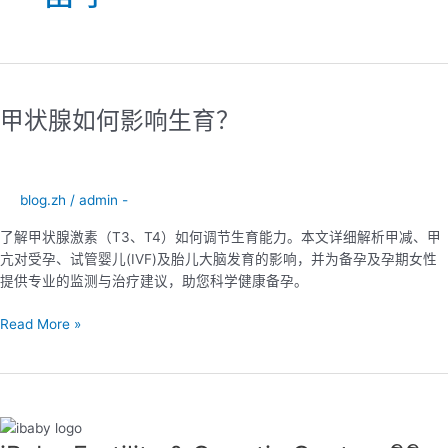
甲
状
甲状腺如何影响生育？
腺
如
何
影
blog.zh
/
admin -
响
生
了解甲状腺激素（T3、T4）如何调节生育能力。本文详细解析甲减、甲
育？
亢对受孕、试管婴儿(IVF)及胎儿大脑发育的影响，并为备孕及孕期女性
提供专业的监测与治疗建议，助您科学健康备孕。
Read More »