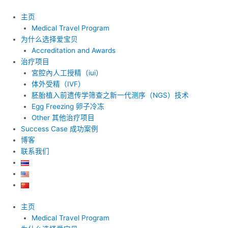
跳
至
主页
内
Medical Travel Program
容
为什么选择爱宝贝
Accreditation and Awards
治疗项目
宮腔內人工授精（iui）
体外受精（IVF）
胚胎植入前遗传学筛查之新一代测序（NGS）技术
Egg Freezing 卵子冷冻
Other 其他治疗项目
Success Case 成功案例
博客
联系我们
主页
Medical Travel Program