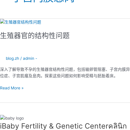
生
殖
生殖器官的结构性问题
器
官
的
结
blog.zh
/
admin -
构
性
深入了解导致不孕的生殖器官结构性问题，包括输卵管阻塞、子宫内膜异
问
位症、子宫肌瘤及息肉。探索这些问题如何影响受精与胚胎着床。
题
Read More »
iBaby Fertility & Genetic Center​ คลินิก