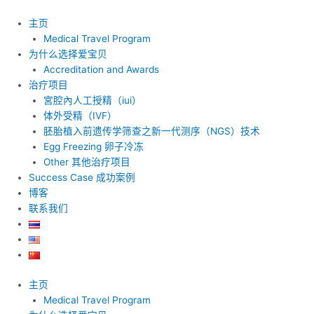
跳
至
主页
内
Medical Travel Program
容
为什么选择爱宝贝
Accreditation and Awards
治疗项目
宮腔內人工授精（iui）
体外受精（IVF）
胚胎植入前遗传学筛查之新一代测序（NGS）技术
Egg Freezing 卵子冷冻
Other 其他治疗项目
Success Case 成功案例
博客
联系我们
主页
Medical Travel Program