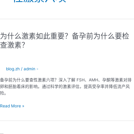
为
什
为什么激素如此重要？备孕前为什么要检
么
激
查激素？
素
如
此
重
blog.zh
/
admin -
要？
备孕前为什么要查性激素六项？深入了解 FSH、AMH、孕酮等激素对排
备
卵和胚胎着床的影响。通过科学的激素评估，提高受孕率并降低流产风
孕
险。
前
为
Read More »
什
么
要
检
查