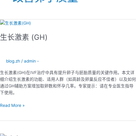
生
长
生长激素 (GH)
激
素
(GH)
blog.zh
/
admin -
生长激素(GH)在IVF治疗中具有提升卵子与胚胎质量的关键作用。本文详
细介绍生长激素的功能、适用人群（如高龄及卵巢反应不佳者）以及如何
通过GH辅助方案增加取卵数和怀孕几率。专家提示：请在专业医生指导
下使用。
Read More »