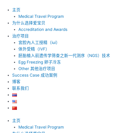
跳
至
主页
内
Medical Travel Program
容
为什么选择爱宝贝
Accreditation and Awards
治疗项目
宮腔內人工授精（iui）
体外受精（IVF）
胚胎植入前遗传学筛查之新一代测序（NGS）技术
Egg Freezing 卵子冷冻
Other 其他治疗项目
Success Case 成功案例
博客
联系我们
主页
Medical Travel Program