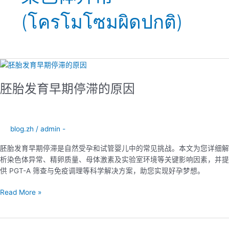
(โครโมโซมผิดปกติ)
胚
胎
胚胎发育早期停滞的原因
发
育
早
期
blog.zh
/
admin -
停
滞
胚胎发育早期停滞是自然受孕和试管婴儿中的常见挑战。本文为您详细解
的
析染色体异常、精卵质量、母体激素及实验室环境等关键影响因素，并提
原
供 PGT-A 筛查与免疫调理等科学解决方案，助您实现好孕梦想。
因
Read More »