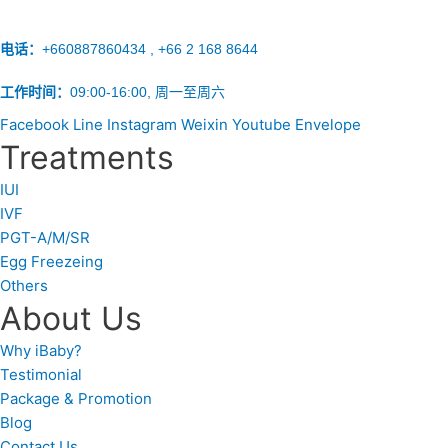
电话：
+660887860434 , +66 2 168 8644
工作时间：
09:00-16:00, 周一至周六
Facebook
Line
Instagram
Weixin
Youtube
Envelope
Treatments
IUI
IVF
PGT-A/M/SR
Egg Freezeing
Others
About Us
Why iBaby?
Testimonial
Package & Promotion
Blog
Contact Us