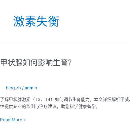
激素失衡
甲
状
甲状腺如何影响生育？
腺
如
何
影
blog.zh
/
admin -
响
生
了解甲状腺激素（T3、T4）如何调节生育能力。本文详细解析甲减
育？
性提供专业的监测与治疗建议，助您科学健康备孕。
Read More »