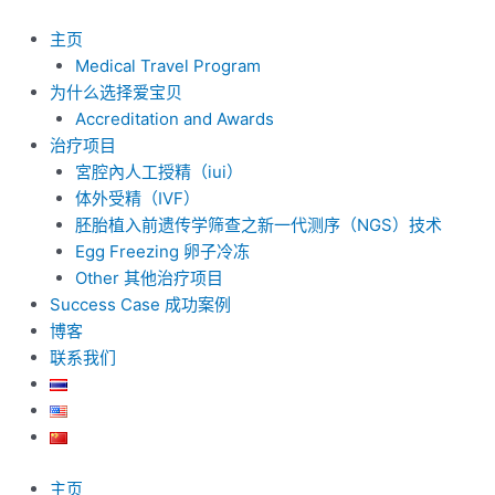
跳
至
主页
内
Medical Travel Program
容
为什么选择爱宝贝
Accreditation and Awards
治疗项目
宮腔內人工授精（iui）
体外受精（IVF）
胚胎植入前遗传学筛查之新一代测序（NGS）技术
Egg Freezing 卵子冷冻
Other 其他治疗项目
Success Case 成功案例
博客
联系我们
主页