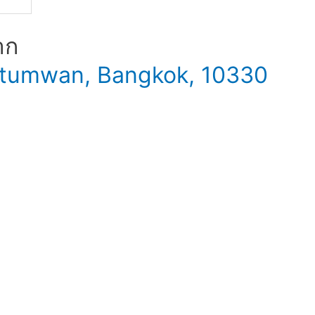
าก
 Patumwan, Bangkok, 10330