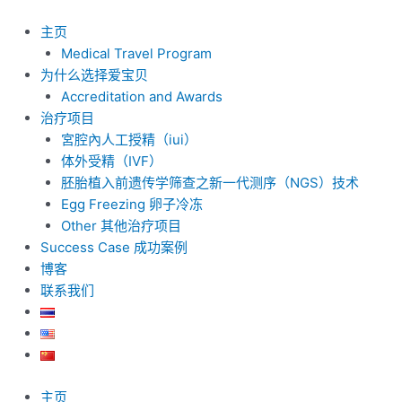
跳
至
主页
内
Medical Travel Program
容
为什么选择爱宝贝
Accreditation and Awards
治疗项目
宮腔內人工授精（iui）
体外受精（IVF）
胚胎植入前遗传学筛查之新一代测序（NGS）技术
Egg Freezing 卵子冷冻
Other 其他治疗项目
Success Case 成功案例
博客
联系我们
主页