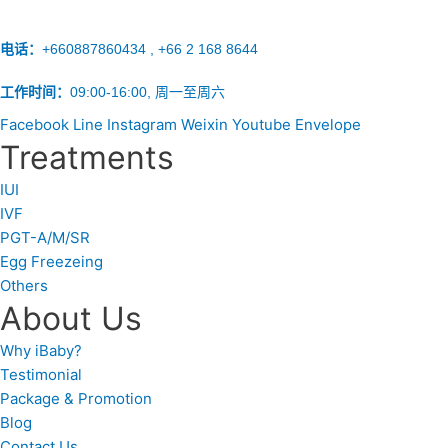
电话：
+660887860434 , +66 2 168 8644
工作时间：
09:00-16:00, 周一至周六
Facebook
Line
Instagram
Weixin
Youtube
Envelope
Treatments
IUI
IVF
PGT-A/M/SR
Egg Freezeing
Others
About Us
Why iBaby?
Testimonial
Package & Promotion
Blog
Contact Us