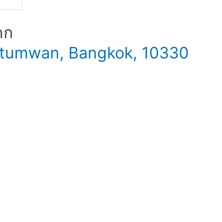
าก
 Patumwan, Bangkok, 10330