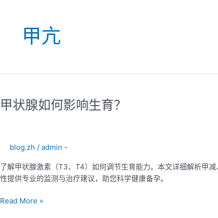
甲亢
甲
状
甲状腺如何影响生育？
腺
如
何
影
blog.zh
/
admin -
响
生
了解甲状腺激素（T3、T4）如何调节生育能力。本文详细解析甲减
育？
性提供专业的监测与治疗建议，助您科学健康备孕。
Read More »