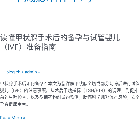
读
懂
读懂甲状腺手术后的备孕与试管婴儿
甲
状
（IVF）准备指南
腺
手
术
后
blog.zh
/
admin -
的
甲状腺手术后如何备孕？本文为您详解甲状腺全切或部分切除后进行试管
备
婴儿（IVF）的注意事项。从术后甲功指标（TSH/FT4）的调理，到促排
孕
前的生殖检查，以及孕期药物剂量的监测，助您科学规避流产风险，安全
与
孕育健康宝宝。
试
管
Read More »
婴
儿
（IVF）
准