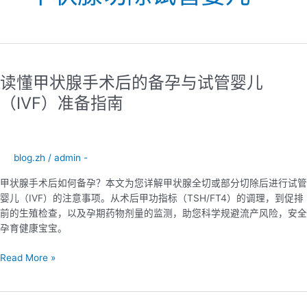
读
懂
读懂甲状腺手术后的备孕与试管婴儿
甲
状
（IVF）准备指南
腺
手
术
后
blog.zh
/
admin -
的
甲状腺手术后如何备孕？本文为您详解甲状腺全切或部分切除后进行试管
备
婴儿（IVF）的注意事项。从术后甲功指标（TSH/FT4）的调理，到促排
孕
前的生殖检查，以及孕期药物剂量的监测，助您科学规避流产风险，安全
与
孕育健康宝宝。
试
管
Read More »
婴
儿
（IVF）
准