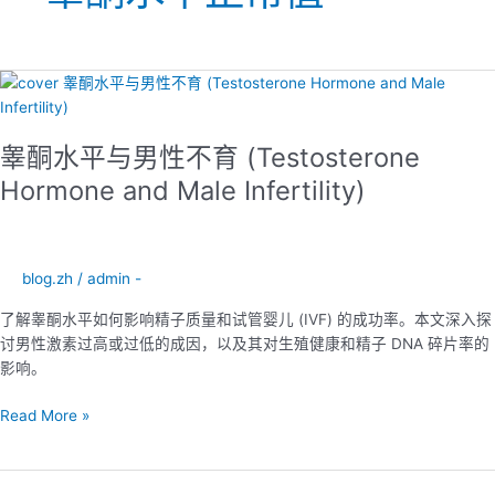
睾
酮
水
睾酮水平与男性不育 (Testosterone
平
与
Hormone and Male Infertility)
男
性
不
育
blog.zh
/
admin -
(Testosterone
了解睾酮水平如何影响精子质量和试管婴儿 (IVF) 的成功率。本文深入探
Hormone
讨男性激素过高或过低的成因，以及其对生殖健康和精子 DNA 碎片率的
and
影响。
Male
Infertility)
Read More »