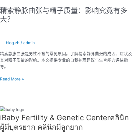
索
精索静脉曲张与精子质量：影响究竟有多
静
脉
大？
曲
张
与
精
blog.zh
/
admin -
子
精索静脉曲张是男性不育的常见原因。了解精索静脉曲张的成因、症状及
质
其对精子质量的影响。本文提供专业的自我护理建议与生育能力评估指
量：
导。
影
响
Read More »
究
竟
有
多
大？
iBaby Fertility & Genetic Center​ คลินิก
ผู้มีบุตรยาก คลินิกมีลูกยาก