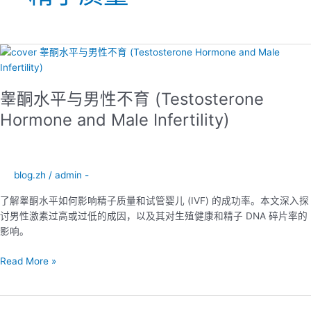
睾
酮
水
睾酮水平与男性不育 (Testosterone
平
与
Hormone and Male Infertility)
男
性
不
育
blog.zh
/
admin -
(Testosterone
了解睾酮水平如何影响精子质量和试管婴儿 (IVF) 的成功率。本文深入探
Hormone
讨男性激素过高或过低的成因，以及其对生殖健康和精子 DNA 碎片率的
and
影响。
Male
Infertility)
Read More »
精