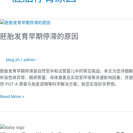
胚
胎
胚胎发育早期停滞的原因
发
育
早
期
blog.zh
/
admin -
停
滞
胚胎发育早期停滞是自然受孕和试管婴儿中的常见挑战。本文为您详细解
的
析染色体异常、精卵质量、母体激素及实验室环境等关键影响因素，并提
原
供 PGT-A 筛查与免疫调理等科学解决方案，助您实现好孕梦想。
因
Read More »