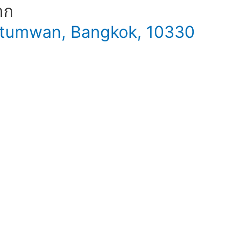
าก
 Patumwan, Bangkok, 10330