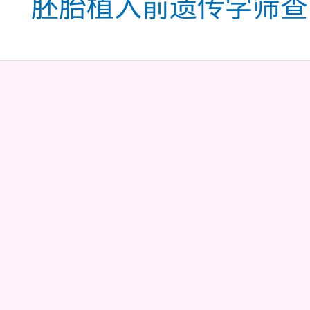
胚胎植入前遗传学筛查 (
胚
胎
发
育
早
期
停
滞
的
原
因