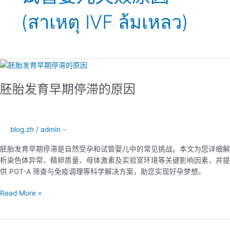
(สาเหตุ IVF ล้มเหลว)
胚
胎
胚胎发育早期停滞的原因
发
育
早
期
blog.zh
/
admin -
停
滞
胚胎发育早期停滞是自然受孕和试管婴儿中的常见挑战。本文为您详细解
的
析染色体异常、精卵质量、母体激素及实验室环境等关键影响因素，并提
原
供 PGT-A 筛查与免疫调理等科学解决方案，助您实现好孕梦想。
因
Read More »