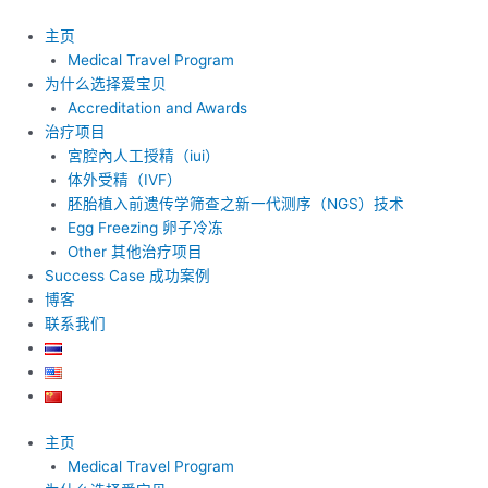
跳
至
主页
内
Medical Travel Program
容
为什么选择爱宝贝
Accreditation and Awards
治疗项目
宮腔內人工授精（iui）
体外受精（IVF）
胚胎植入前遗传学筛查之新一代测序（NGS）技术
Egg Freezing 卵子冷冻
Other 其他治疗项目
Success Case 成功案例
博客
联系我们
主页
Medical Travel Program