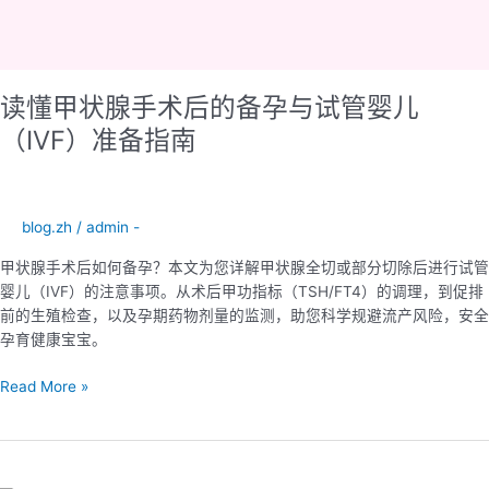
备
指
南
读懂甲状腺手术后的备孕与试管婴儿
（IVF）准备指南
blog.zh
/
admin -
甲状腺手术后如何备孕？本文为您详解甲状腺全切或部分切除后进行试管
婴儿（IVF）的注意事项。从术后甲功指标（TSH/FT4）的调理，到促排
前的生殖检查，以及孕期药物剂量的监测，助您科学规避流产风险，安全
孕育健康宝宝。
Read More »