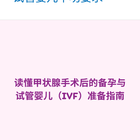
读
懂
甲
状
腺
手
术
后
的
备
孕
与
试
管
婴
儿
（IVF）
准