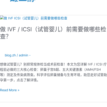
做
IVF
做 IVF / ICSI（试管婴儿）前需要做哪些检
/
ICSI（试
查？
管
婴
儿）
前
blog.zh
/
admin -
需
想做试管婴儿？别把常规体检当成术前检查！本文为您详解 IVF / ICSI 疗
要
程前必做的三大核心检查：卵巢子宫B超、五大关键激素（AMH/FSH
做
等）测定及传染病筛查。科学评估卵巢储备与生育环境，助您走好试管助
哪
孕第一步，点击了解详情。
些
检
Read More »
查？