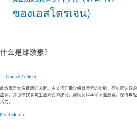
ของเอสโตรเจน)
什
么
什么是雌激素？
是
雌
激
素？
blog.zh
/
admin -
雌激素是女性健康的关键。本文将详细介绍雌激素的功能、荷尔蒙失调的
症状，并提供饮食与生活方式的建议，帮助您科学平衡雌激素，保持年轻
活力。
Read More »