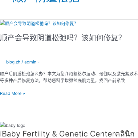
顺
产
顺产会导致阴道松弛吗？该如何修复？
会
导
致
阴
blog.zh
/
admin -
道
松
顺产后阴道松弛怎么办？本文为您介绍凯格尔运动、瑜伽以及激光紧致术
弛
等多种产后修复方法，帮助您科学增强盆底肌力量，找回产前紧致
吗？
该
Read More »
如
何
修
复？
iBaby Fertility & Genetic Center​ คลินิก