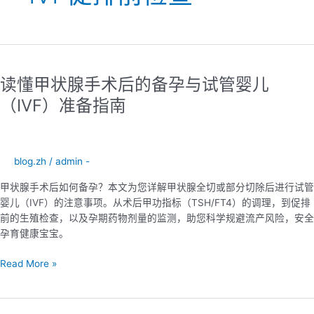
读
懂
读懂甲状腺手术后的备孕与试管婴儿
甲
状
（IVF）准备指南
腺
手
术
后
blog.zh
/
admin -
的
甲状腺手术后如何备孕？本文为您详解甲状腺全切或部分切除后进行试管
备
婴儿（IVF）的注意事项。从术后甲功指标（TSH/FT4）的调理，到促排
孕
前的生殖检查，以及孕期药物剂量的监测，助您科学规避流产风险，安全
与
孕育健康宝宝。
试
管
Read More »
婴
儿
（IVF）
准