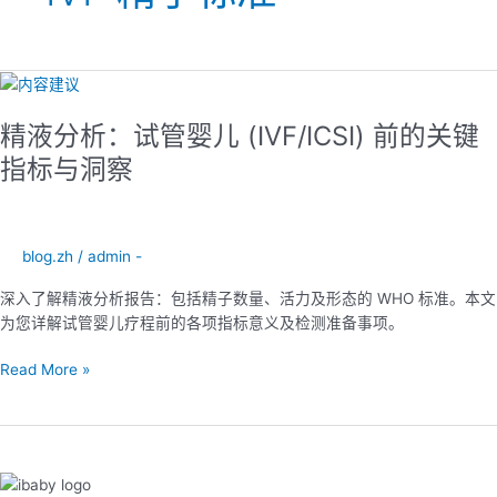
精
液
精液分析：试管婴儿 (IVF/ICSI) 前的关键
分
析：
指标与洞察
试
管
婴
儿
blog.zh
/
admin -
(IVF/ICSI)
深入了解精液分析报告：包括精子数量、活力及形态的 WHO 标准。本文
前
为您详解试管婴儿疗程前的各项指标意义及检测准备事项。
的
关
Read More »
键
指
标
与
洞
察