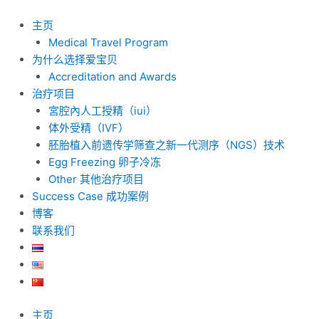
跳
至
主页
内
Medical Travel Program
容
为什么选择爱宝贝
Accreditation and Awards
治疗项目
宮腔內人工授精（iui）
体外受精（IVF）
胚胎植入前遗传学筛查之新一代测序（NGS）技术
Egg Freezing 卵子冷冻
Other 其他治疗项目
Success Case 成功案例
博客
联系我们
主页