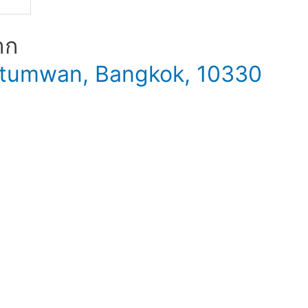
าก
 Patumwan, Bangkok, 10330