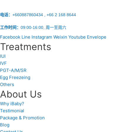
电话：
+660887860434 , +66 2 168 8644
工作时间：
09:00-16:00, 周一至周六
Facebook
Line
Instagram
Weixin
Youtube
Envelope
Treatments
IUI
IVF
PGT-A/M/SR
Egg Freezeing
Others
About Us
Why iBaby?
Testimonial
Package & Promotion
Blog
Contact Us