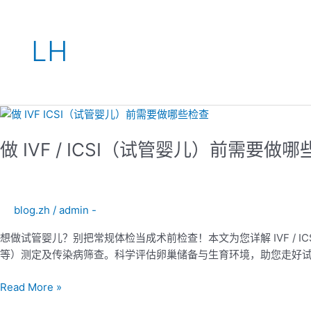
LH
做
IVF
做 IVF / ICSI（试管婴儿）前需要做
/
ICSI（试
管
婴
blog.zh
/
admin -
儿）
前
想做试管婴儿？别把常规体检当成术前检查！本文为您详解 IVF / I
需
等）测定及传染病筛查。科学评估卵巢储备与生育环境，助您走好
要
做
Read More »
哪