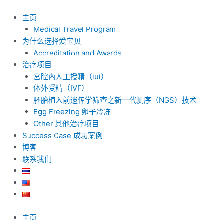
跳
至
主页
内
Medical Travel Program
容
为什么选择爱宝贝
Accreditation and Awards
治疗项目
宮腔內人工授精（iui）
体外受精（IVF）
胚胎植入前遗传学筛查之新一代测序（NGS）技术
Egg Freezing 卵子冷冻
Other 其他治疗项目
Success Case 成功案例
博客
联系我们
主页