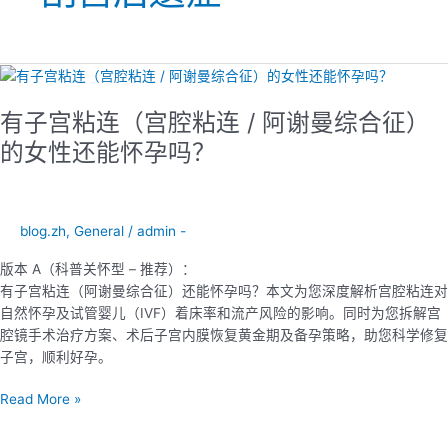
有
子
有子宫粘连（宫腔粘连 / 阿谢曼综合征）
宫
粘
的女性还能怀孕吗？
连
（宫
腔
粘
blog.zh
,
General
/
admin -
连
版本 A（科普关怀型 – 推荐）：
/
有子宫粘连（阿谢曼综合征）还能怀孕吗？本文为您深度解析宫腔粘连对
阿
自然怀孕及试管婴儿（IVF）着床率和流产风险的影响。同时为您拆解宫
谢
腔镜手术治疗方案、术后子宫内膜恢复黄金期及备孕策略，助您科学修复
曼
子宫，顺利好孕。
综
合
Read More »
征）
的
女