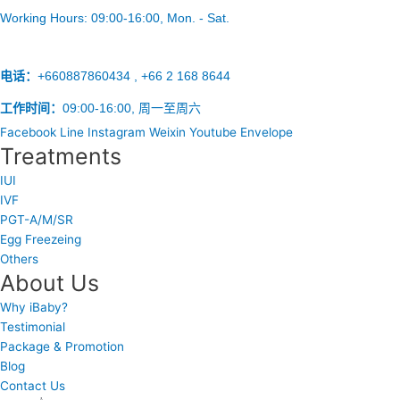
Working Hours:
09:00-16:00
, Mon. - Sat.
电话：
+660887860434 , +66 2 168 8644
工作时间：
09:00-16:00, 周一至周六
Facebook
Line
Instagram
Weixin
Youtube
Envelope
Treatments
IUI
IVF
PGT-A/M/SR
Egg Freezeing
Others
About Us
Why iBaby?
Testimonial
Package & Promotion
Blog
Contact Us