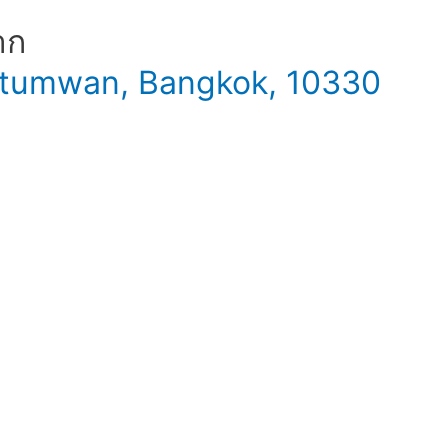
าก
 Patumwan, Bangkok, 10330