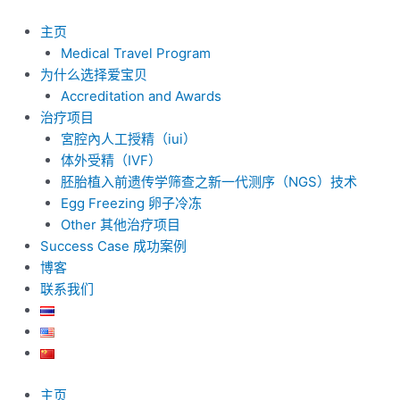
跳
至
主页
内
Medical Travel Program
容
为什么选择爱宝贝
Accreditation and Awards
治疗项目
宮腔內人工授精（iui）
体外受精（IVF）
胚胎植入前遗传学筛查之新一代测序（NGS）技术
Egg Freezing 卵子冷冻
Other 其他治疗项目
Success Case 成功案例
博客
联系我们
主页