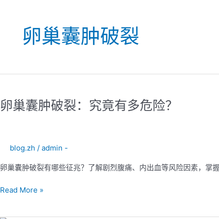
卵巢囊肿破裂
卵
巢
卵巢囊肿破裂：究竟有多危险？
囊
肿
破
裂：
blog.zh
/
admin -
究
竟
卵巢囊肿破裂有哪些征兆？了解剧烈腹痛、内出血等风险因素，掌
有
多
Read More »
危
险？