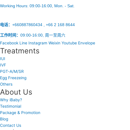
Working Hours:
09:00-16:00
, Mon. - Sat.
电话：
+660887860434 , +66 2 168 8644
工作时间：
09:00-16:00, 周一至周六
Facebook
Line
Instagram
Weixin
Youtube
Envelope
Treatments
IUI
IVF
PGT-A/M/SR
Egg Freezeing
Others
About Us
Why iBaby?
Testimonial
Package & Promotion
Blog
Contact Us