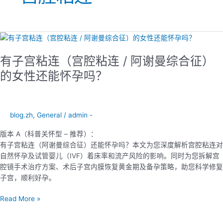
有
子
有子宫粘连（宫腔粘连 / 阿谢曼综合征）
宫
粘
的女性还能怀孕吗？
连
（宫
腔
粘
blog.zh
,
General
/
admin -
连
版本 A（科普关怀型 – 推荐）：
/
有子宫粘连（阿谢曼综合征）还能怀孕吗？本文为您深度解析宫腔粘连对
阿
自然怀孕及试管婴儿（IVF）着床率和流产风险的影响。同时为您拆解宫
谢
腔镜手术治疗方案、术后子宫内膜恢复黄金期及备孕策略，助您科学修复
曼
子宫，顺利好孕。
综
合
Read More »
征）
的
女