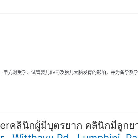
、甲亢对受孕、试管婴儿(IVF)及胎儿大脑发育的影响，并为备孕及
​ คลินิกผู้มีบุตรยาก คลินิกมีลูกย
er , Witthayu Rd., Lumphini,