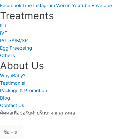
Facebook
Line
Instagram
Weixin
Youtube
Envelope
Treatments
IUI
IVF
PGT-A/M/SR
Egg Freezeing
Others
About Us
Why iBaby?
Testimonial
Package & Promotion
Blog
Contact Us
ติดต่อเพื่อขอรับคำปรึกษาจากคุณหมอ