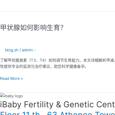
曼
综
合
甲
征）
状
的
甲状腺如何影响生育？
腺
女
如
性
何
还
影
能
blog.zh
/
admin -
响
怀
生
了解甲状腺激素（T3、T4）如何调节生育能力。本文详细解析甲减
孕
育？
性提供专业的监测与治疗建议，助您科学健康备孕。
吗？
Read More »
iBaby Fertility & Genetic Center
Floor 11 th , 63 Athenee Tow