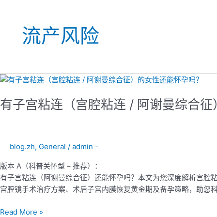
流产风险
有
子
有子宫粘连（宫腔粘连 / 阿谢曼综合
宫
粘
连
（宫
blog.zh
,
General
/
admin -
腔
粘
版本 A（科普关怀型 – 推荐）：
连
有子宫粘连（阿谢曼综合征）还能怀孕吗？本文为您深度解析宫腔粘
/
宫腔镜手术治疗方案、术后子宫内膜恢复黄金期及备孕策略，助您
阿
谢
Read More »