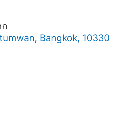
าก
 Patumwan, Bangkok, 10330