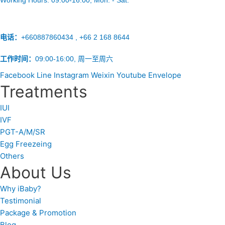
电话：
+660887860434 , +66 2 168 8644
工作时间：
09:00-16:00, 周一至周六
Facebook
Line
Instagram
Weixin
Youtube
Envelope
Treatments
IUI
IVF
PGT-A/M/SR
Egg Freezeing
Others
About Us
Why iBaby?
Testimonial
Package & Promotion
Blog