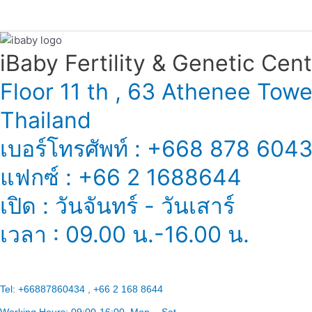
曼
综
合
征）
iBaby Fertility & Genetic Center
的
Floor 11 th , 63 Athenee Tow
女
性
Thailand
还
能
เบอร์โทรศัพท์ : +668 878 604
怀
孕
แฟกซ์ : +66 2 1688644
吗？
เปิด : วันจันทร์ - วันเสาร์
เวลา : 09.00 น.-16.00 น.
Tel:
+66887860434 , +66 2 168 8644
Working Hours:
09:00-16:00
, Mon. - Sat.