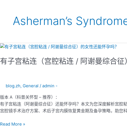
Asherman’s Syndrom
有
子
有子宫粘连（宫腔粘连 / 阿谢曼综合
宫
粘
连
（宫
blog.zh
,
General
/
admin -
腔
粘
版本 A（科普关怀型 – 推荐）：
连
有子宫粘连（阿谢曼综合征）还能怀孕吗？本文为您深度解析宫腔粘
/
宫腔镜手术治疗方案、术后子宫内膜恢复黄金期及备孕策略，助您
阿
谢
Read More »