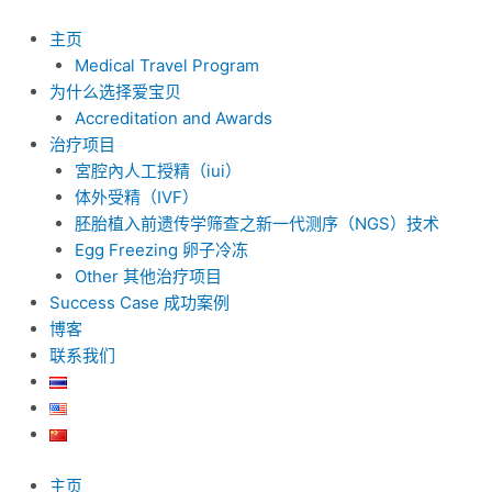
跳
至
主页
内
Medical Travel Program
容
为什么选择爱宝贝
Accreditation and Awards
治疗项目
宮腔內人工授精（iui）
体外受精（IVF）
胚胎植入前遗传学筛查之新一代测序（NGS）技术
Egg Freezing 卵子冷冻
Other 其他治疗项目
Success Case 成功案例
博客
联系我们
主页