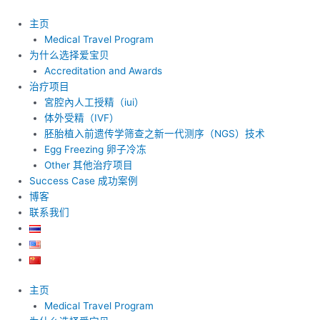
跳
至
主页
内
Medical Travel Program
容
为什么选择爱宝贝
Accreditation and Awards
治疗项目
宮腔內人工授精（iui）
体外受精（IVF）
胚胎植入前遗传学筛查之新一代测序（NGS）技术
Egg Freezing 卵子冷冻
Other 其他治疗项目
Success Case 成功案例
博客
联系我们
主页
Medical Travel Program