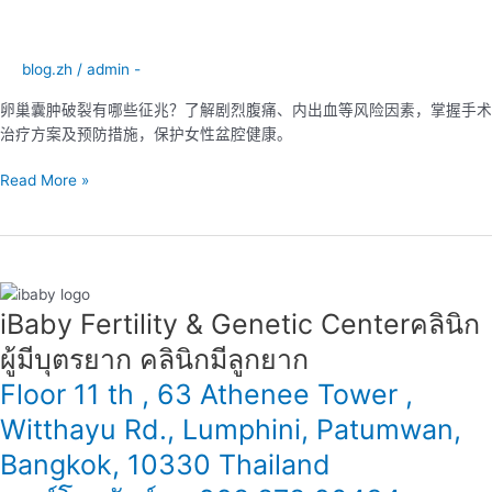
肿
破
裂：
blog.zh
/
admin -
究
竟
卵巢囊肿破裂有哪些征兆？了解剧烈腹痛、内出血等风险因素，掌握手术
有
治疗方案及预防措施，保护女性盆腔健康。
多
危
Read More »
险？
iBaby Fertility & Genetic Center​ คลินิก
ผู้มีบุตรยาก คลินิกมีลูกยาก
Floor 11 th , 63 Athenee Tower ,
Witthayu Rd., Lumphini, Patumwan,
Bangkok, 10330 Thailand