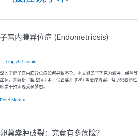
子
宫
子宫内膜异位症 (Endometriosis)
内
膜
异
位
blog.zh
/
admin -
症
(Endometriosis)
深入了解子宫内膜异位症如何导致不孕。本文涵盖了巧克力囊肿、经痛等
症状，并解析了腹腔镜手术、试管婴儿 (IVF) 等治疗方案，帮助患者通过
医学干预实现受孕梦想。
Read More »
卵
巢
卵巢囊肿破裂：究竟有多危险？
囊